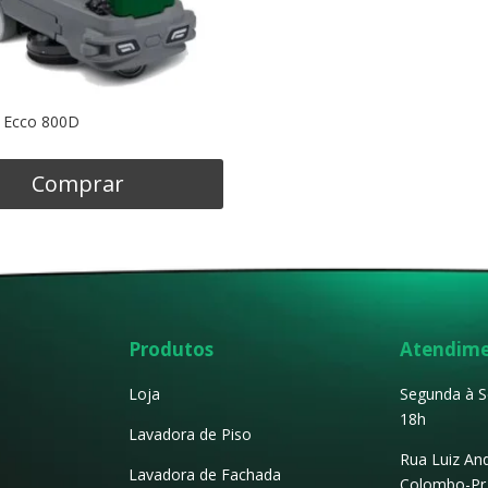
 Ecco 800D
Comprar
Produtos
Atendim
Loja
Segunda à S
18h
Lavadora de Piso
Rua Luiz An
Lavadora de Fachada
Colombo-Pr 