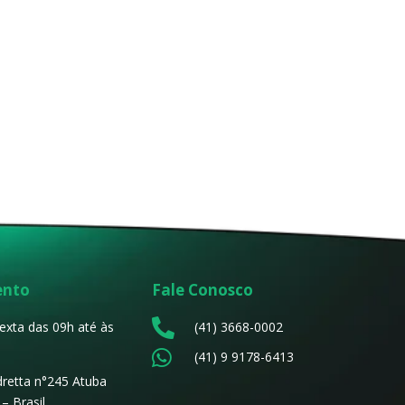
ento
Fale Conosco

exta das 09h até às
(41) 3668-0002

(41) 9 9178-6413
dretta n°245 Atuba
– Brasil