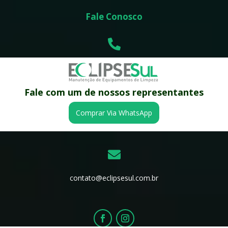
Fale Conosco

(41) 3668-0002
Fale com um de nossos representantes

Comprar Via WhatsApp
(41) 9 9178-6413

contato@eclipsesul.com.br