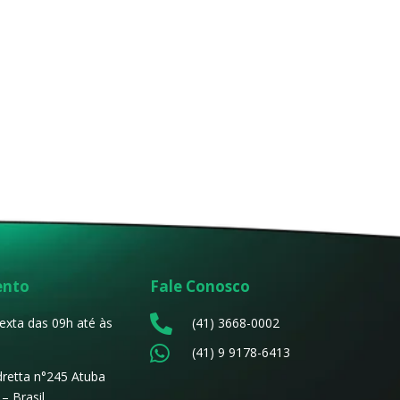
ento
Fale Conosco

exta das 09h até às
(41) 3668-0002

(41) 9 9178-6413
dretta n°245 Atuba
– Brasil