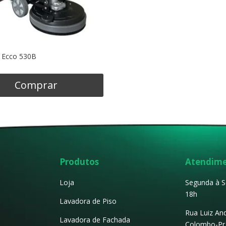
 Ecco 530B
Comprar
Produtos
Atendim
Loja
Segunda à S
18h
Lavadora de Piso
Rua Luiz An
Lavadora de Fachada
Colombo-Pr 