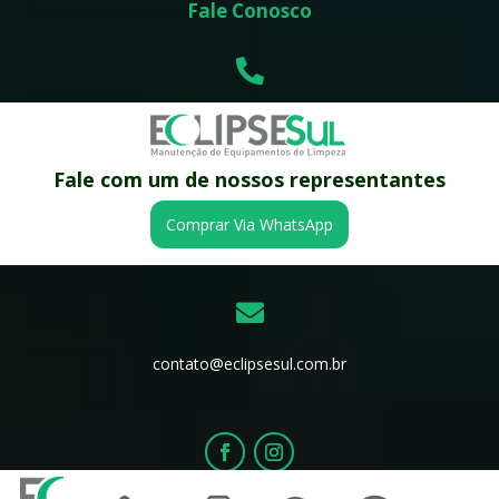
Fale Conosco

(41) 3668-0002

Fale com um de nossos representantes
Comprar Via WhatsApp
(41) 9 9178-6413

contato@eclipsesul.com.br