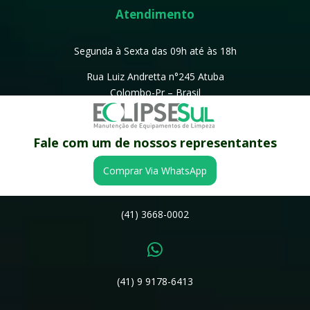
Atendimento
Segunda à Sexta das 09h até às 18h
Rua Luiz Andretta n°245 Atuba
Colombo-Pr – Brasil
CEP: 83413-200
Fale com um de nossos representantes
Fale Conosco
Comprar Via WhatsApp

(41) 3668-0002

(41) 9 9178-6413