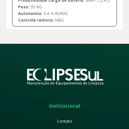
Produtividade carga de bateria:
MWP 1,2 À 2
Peso:
35 KG
Autonomia:
3 A 4 HORAS
Controle remoto:
NÃO
Institucional
Contato