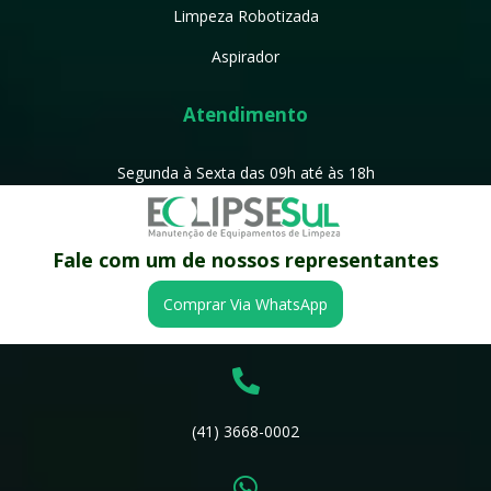
Limpeza Robotizada
Aspirador
Atendimento
Segunda à Sexta das 09h até às 18h
Rua Luiz Andretta n°245 Atuba
Colombo-Pr – Brasil
Fale com um de nossos representantes
CEP: 83413-200
Comprar Via WhatsApp
Fale Conosco

(41) 3668-0002
